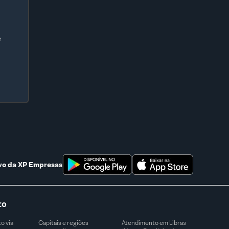
e
ivo da
XP Empresas
co
o via
Capitais e regiões
Atendimento em Libras