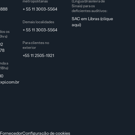
metropolitanas
(Língua Brasileira de
Sinais) para os
5888
+ 55 11 3003-5564
deficientes auditivos:
SAC em Libras (clique
Demais localidades
aqui)
+ 55 11 3003-5564
dos os
0hrs)
Para clientes no
02
exterior
78
+55 11 2505-1921
nda a
 18hs)
30
pi.com.br
 Fornecedor
Configuração de cookies