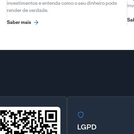
investimentos e entenda como o seu dinheiro pode
inv
render de verdade.
Sa
Saber mais
LGPD