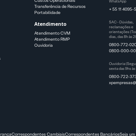
Custos Operacionais
WhatsApp
Transferência de Recursos
+ 55 11 4095-
Portabilidade
SAC - Dúvidas,
Atendimento
reclamações e
orientações (To
Atendimento CVM
dias, das 8h às 2
Atendimento RMP
0800-772-02
Ouvidoria
0800-000-00
s
Ouvidoria (Segu
sexta das 9hs às
0800-722-37
xpempresas@x
rança
Correspondentes Cambiais
Correspondentes Bancários
Seja um