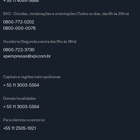
+ 55 11 4095-5888
SAC - Dúvidas, reclamações e orientações (Todos os dias, das 8h às 20hrs)
0800-772-0202
0800-000-0078
Ouvidoria (Segunda a sexta das 9hs às 18hs)
0800-722-3730
xpempresas@xpi.com.br
Capitais e regiões metropolitanas
+ 55 11 3003-5564
Demais localidades
+ 55 11 3003-5564
Para clientes no exterior
+55 11 2505-1921