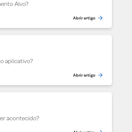
mento Alvo?
Abrir artigo
 aplicativo?
Abrir artigo
ter acontecido?