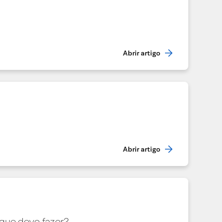
Abrir artigo
Abrir artigo
O que devo fazer?